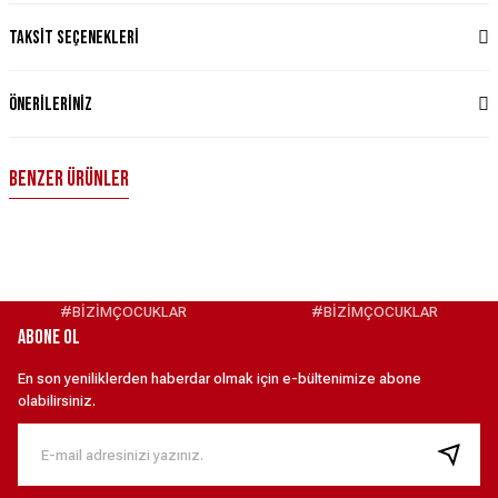
Taksit Seçenekleri
Önerileriniz
Benzer Ürünler
TWEEN SLİM FİT GRİ T-SHİRT XXL
TWEEN SLİM FİT BEYAZ T-SHİRT XXL
4.950,00 ₺
4.950,00 ₺
#BİZİMÇOCUKLAR
#BİZİMÇOCUKLAR
ABONE OL
TWEEN T-SHIRT LACİVERT XXL
TWEEN RELAXED FİT EŞOFMAN ÜST XXL
En son yeniliklerden haberdar olmak için e-bültenimize abone
olabilirsiniz.
4.950,00 ₺
5.950,00 ₺
TWEEN MONT XXL
TWEEN SLİM FİT LACİVERT KUMAŞ CEKET 52