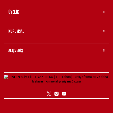
12.950,00 ₺
24.950,00 ₺
Üyelik
TWEEN SLİM FİT TAŞ KUMAŞ CEKET 52
TWEEN SLİM FİT LACİVERT T-SHİRT XXL
Kurumsal
24.950,00 ₺
4.950,00 ₺
TWEEN LACİVERT DÜZ ŞAPKA
TWEEN SLİM FİT GRİ T-SHİRT XXL
Alışveriş
1.250,00 ₺
4.950,00 ₺