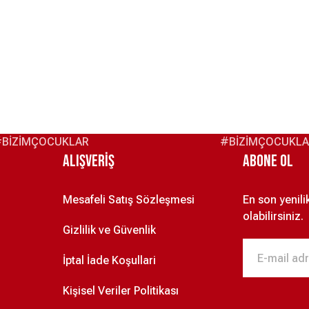
TWEEN T-SHIRT LACİVERT XXL
TWEEN RELAXED FİT EŞOFMAN ÜST XX
4.950,00 ₺
5.950,00 ₺
RT XXL
TWEEN LACİVERT DÜZ ŞAPKA
TWEEN SLİM FİT BEYAZ TRİKO 3
1.250,00 ₺
5.450,00 ₺
BİZİMÇOCUKLAR
#BİZİMÇOCUKL
Alışveriş
ABONE OL
Mesafeli Satış Sözleşmesi
En son yenil
olabilirsiniz.
Gizlilik ve Güvenlik
İptal İade Koşullari
Kişisel Veriler Politikası