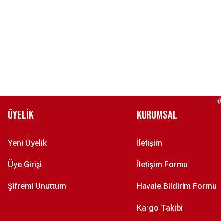
TWEEN SLİM FİT GRİ T-SHİRT XXL
TWEEN SLİM FİT BEYAZ T-SHİRT XXL
4.950,00 ₺
4.950,00 ₺
TWEEN SLİM FİT TAŞ KUMAŞ CEKET 52
TWEEN SLİM FİT LACİVERT T-SHİ
24.950,00 ₺
4.950,00 ₺
#
Üyelik
Kurumsal
Yeni Üyelik
İletişim
Üye Girişi
İletişim Formu
Şifremi Unuttum
Havale Bildirim Formu
Kargo Takibi