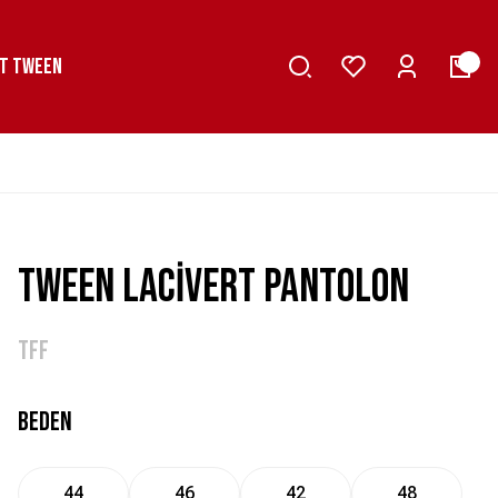
T TWEEN
TWEEN LACİVERT PANTOLON
TFF
BEDEN
44
46
42
48