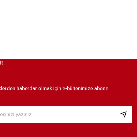
L
TWEEN MONT XXL
TWEEN SLİM FİT LACİVERT KUMAŞ CEKET 52
12.950,00 ₺
24.950,00 ₺
XL
AR
iklerden haberdar olmak için e-bültenimize abone