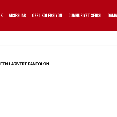
uk
Aksesuar
Özel Koleksiyon
Cumhuriyet Serisi
DAMA