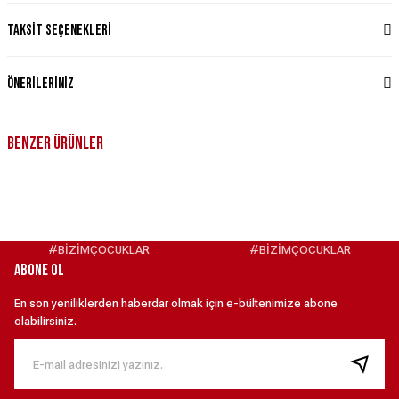
Taksit Seçenekleri
Önerileriniz
Benzer Ürünler
TWEEN SLİM FİT GRİ T-SHİRT XXL
TWEEN SLİM FİT BEYAZ T-SHİRT XXL
4.950,00 ₺
4.950,00 ₺
#BİZİMÇOCUKLAR
#BİZİMÇOCUKLAR
ABONE OL
TWEEN T-SHIRT LACİVERT XXL
TWEEN RELAXED FİT EŞOFMAN ÜST XXL
En son yeniliklerden haberdar olmak için e-bültenimize abone
olabilirsiniz.
4.950,00 ₺
5.950,00 ₺
TWEEN MONT XXL
TWEEN SLİM FİT LACİVERT KUMAŞ CEKET 52