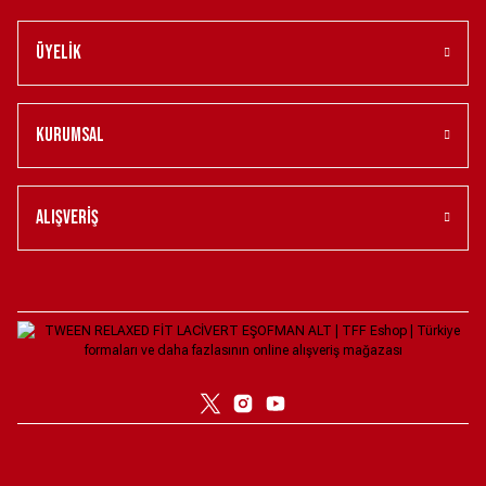
12.950,00 ₺
24.950,00 ₺
Üyelik
TWEEN SLİM FİT TAŞ KUMAŞ CEKET 52
TWEEN SLİM FİT LACİVERT T-SHİRT XXL
Kurumsal
24.950,00 ₺
4.950,00 ₺
TWEEN LACİVERT DÜZ ŞAPKA
TWEEN SLİM FİT BEYAZ TRİKO 3XL
Alışveriş
1.250,00 ₺
5.450,00 ₺