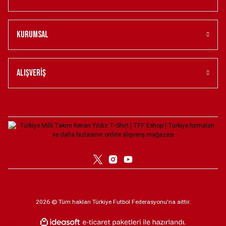
ERKEK UZUN KOLLU STADYUM FORMASI KIRMIZI XS
Kurumsal
6.599,00 ₺
Türkiye Milli Takım Nike Kadın İç Saha Taraftar Forması - Kırmızı L
Alışveriş
4.099,00 ₺
Türkiye Milli Takım Nike Kadın Deplasman Stadyum Forması -Beyaz XL
6.099,00 ₺
Türkiye Milli Takım Bağcıklı Retro Forma XL
1.923,00 ₺
2026 © Tüm hakları Türkiye Futbol Federasyonu'na aittir.
Türkiye Milli Takım Nike 2026 Deplasman Taraftar Forması - Beyaz XS
ile
ideasoft
e-