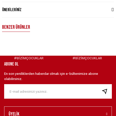
Önerileriniz
Benzer Ürünler
Türkiye Milli Takım Nike 2026 İç Saha Taraftar Forması - Kırmızı XS
4.099,00 ₺
#BİZİMÇOCUKLAR
#BİZİMÇOCUKLAR
ABONE OL
Türkiye Milli Takım Nike 2026 Deplasman Stadyum Forması - Beyaz XS
En son yeniliklerden haberdar olmak için e-bültenimize abone
olabilirsiniz.
6.099,00 ₺
Türkiye Milli Takım Nike Kaleci Maç Forması - Mavi XS
5.499,00 ₺
Üyelik