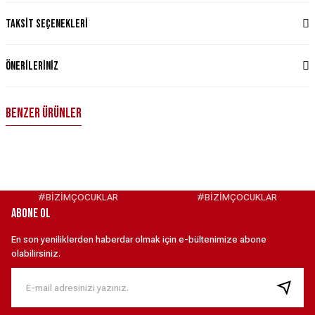
Taksit Seçenekleri
Önerileriniz
Benzer Ürünler
Türkiye Milli Takım Nike 2026 İç Saha Taraftar Forması - Kırmızı S
4.099,00 ₺
#BİZİMÇOCUKLAR
#BİZİMÇOCUKLAR
ABONE OL
Türkiye Milli Takım Nike 2026 Deplasman Stadyum Forması - Beyaz XS
En son yeniliklerden haberdar olmak için e-bültenimize abone
olabilirsiniz.
6.099,00 ₺
Türkiye Milli Takım Nike Kaleci Maç Forması - Mavi XS