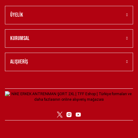
5.499,00 ₺
Üyelik
ERKEK UZUN KOLLU STADYUM FORMASI KIRMIZI XS
Kurumsal
6.599,00 ₺
Türkiye Milli Takım Nike Kadın İç Saha Taraftar Forması - Kırmızı L
Alışveriş
4.099,00 ₺
Türkiye Milli Takım Nike Kadın Deplasman Stadyum Forması -Beyaz XL
6.099,00 ₺
Türkiye Milli Takım Bağcıklı Retro Forma XL
1.923,00 ₺