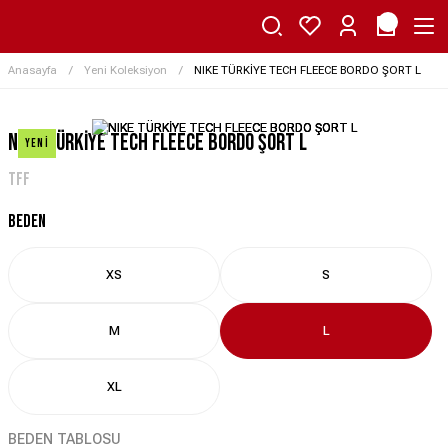
Anasayfa
Yeni Koleksiyon
NIKE TÜRKİYE TECH FLEECE BORDO ŞORT L
NIKE TÜRKİYE TECH FLEECE BORDO ŞORT L
Yeni
TFF
BEDEN
XS
S
M
L
XL
BEDEN TABLOSU