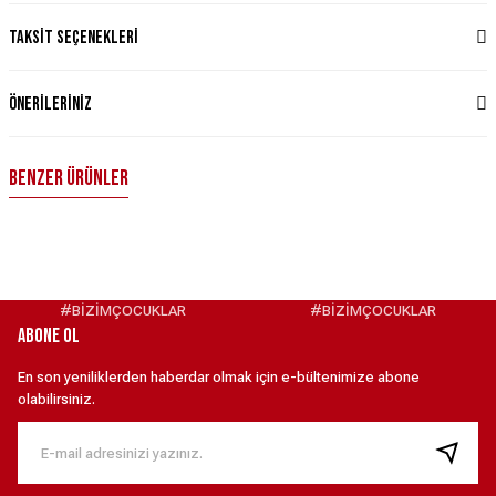
Taksit Seçenekleri
Önerileriniz
Benzer Ürünler
Türkiye Milli Takım Nike 2020/21 İç Saha Taraftar Forması - Beyaz S
2.999,90 ₺
#BİZİMÇOCUKLAR
#BİZİMÇOCUKLAR
ABONE OL
Türkiye Milli Takım Nike 2026 Deplasman Taraftar Forması - Beyaz 2XL
En son yeniliklerden haberdar olmak için e-bültenimize abone
olabilirsiniz.
4.099,00 ₺
Türkiye Milli Takım Nike 2026 Deplasman Stadyum Forması - Beyaz XS