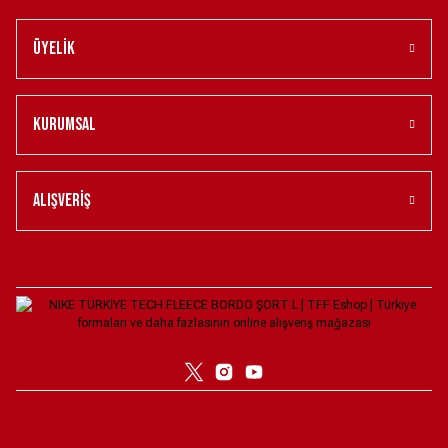
6.099,00 ₺
Üyelik
Türkiye Milli Takım Nike Kadın İç Saha Taraftar Forması - Kırmızı XL
Kurumsal
4.099,00 ₺
Erkek Seremoni Ceketi XS
Erkek Maç önü Forması XS
Alışveriş
4.999,00 ₺
3.900,00 ₺
ANTRENMAN ÜST YARIM FERMUARLI UZUN KOLLU XXL
Yeni
2.099,90 ₺
Türkiye Milli Takım Nike Maç Önü Forması - Kırmızı XXL
Yeni
2.499,90 ₺