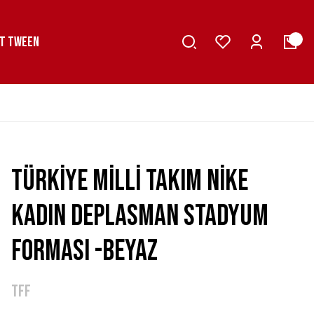
T TWEEN
Türkiye Milli Takım Nike
Kadın Deplasman Stadyum
Forması -Beyaz
TFF