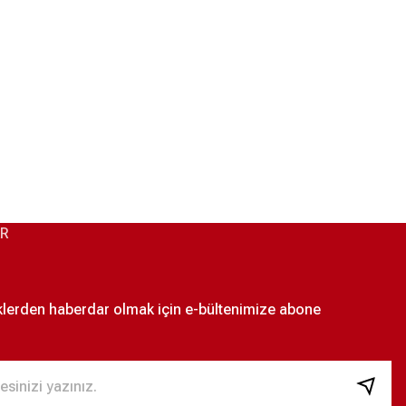
S
Türkiye Milli Takım Nike Kaleci Maç Forması - Mavi XS
5.499,00 ₺
akım Bağcıklı Retro Forma XL
AR
EECE JOGGER EŞOFMAN ALTI XS
iklerden haberdar olmak için e-bültenimize abone