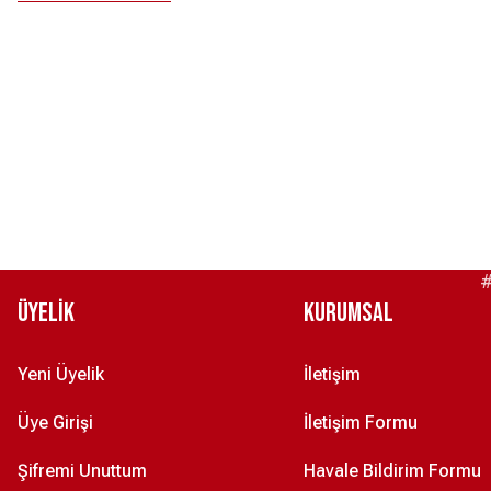
Türkiye Milli Takım Nike 2026 İç Saha Taraftar Forması - Kırmızı S
4.099,00 ₺
ERKEK UZUN KOLLU STADYUM FORMASI KIRMIZI XS
Türkiye Milli Tak
6.599,00 ₺
4.099,00 ₺
#
Üyelik
Kurumsal
Türkiye Milli Takım Nike 2026 Deplasman Taraftar Forması - Beyaz X
Yeni Üyelik
İletişim
4.099,00 ₺
Üye Girişi
İletişim Formu
NİKE ERKEK ANTRENMAN EŞOFMANALTI XS
Şifremi Unuttum
Havale Bildirim Formu