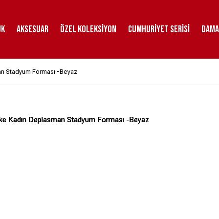
uk
Aksesuar
Özel Koleksiyon
Cumhuriyet Serisi
DAMA
man Stadyum Forması -Beyaz