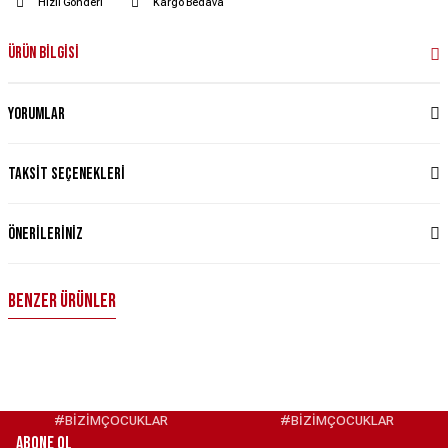
Hızlı Gönderi
Kargo Bedava
Ürün Bilgisi
Yorumlar
Taksit Seçenekleri
Önerileriniz
Benzer Ürünler
RETRO FORMA NAKIŞLI HOODİE XXL - BORDO
ANADOLU ÇİNİ OVERSİZE TİŞÖRT – MAVİ XXL
2.500,00 ₺
1.500,00 ₺
#BİZİMÇOCUKLAR
#BİZİMÇOCUKLAR
ABONE OL