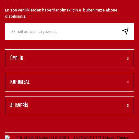
SWEATSHİRT SİYAH XXL
Bere- Ay Yıldız BORDO
En son yeniliklerden haberdar olmak için e-bültenimize abone
olabilirsiniz.
1.750,00 ₺
450,00 ₺
Üyelik
Kurumsal
Alışveriş