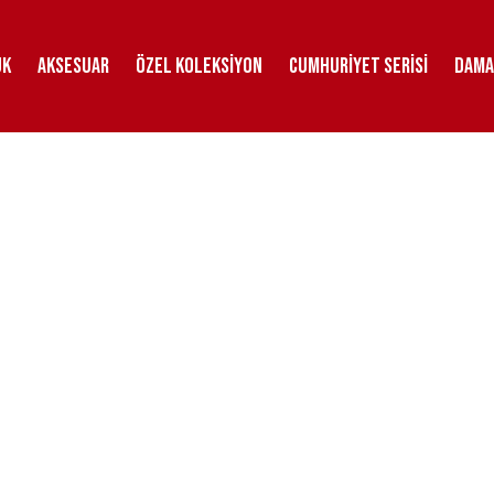
uk
Aksesuar
Özel Koleksiyon
Cumhuriyet Serisi
DAMA