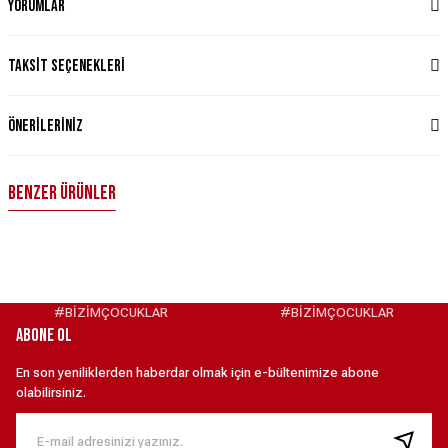
Yorumlar
Taksit Seçenekleri
Önerileriniz
Benzer Ürünler
CUMHURİYET SERİSİ KISA KOLLU ÇOCUK T-SHIRT XL
MAD 1923 ERKEK 100 ML PARFÜM
1.923,00 ₺
1.999,99 ₺
#BİZİMÇOCUKLAR
#BİZİMÇOCUKLAR
ABONE OL
MAD 1923 KADIN 100 ML PARFÜM
En son yeniliklerden haberdar olmak için e-bültenimize abone
olabilirsiniz.
1.999,99 ₺