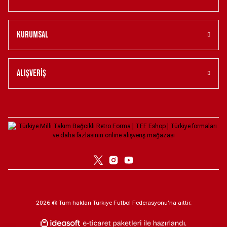
ERKEK UZUN KOLLU STADYUM FORMASI KIRMIZI XS
Kurumsal
6.599,00 ₺
Türkiye Milli Takım Nike Kadın İç Saha Taraftar Forması - Kırmızı L
Alışveriş
4.099,00 ₺
Türkiye Milli Takım Nike Kadın Deplasman Stadyum Forması -Beyaz XL
6.099,00 ₺
Türkiye Milli Takım Nike 2026 Deplasman Taraftar Forması - Beyaz XS
4.099,00 ₺
2026 © Tüm hakları Türkiye Futbol Federasyonu'na aittir.
2026 TECH FLEECE WİNDRUNNER FZ SWEATSHİRT XS
Yeni
ile
ideasoft
e-