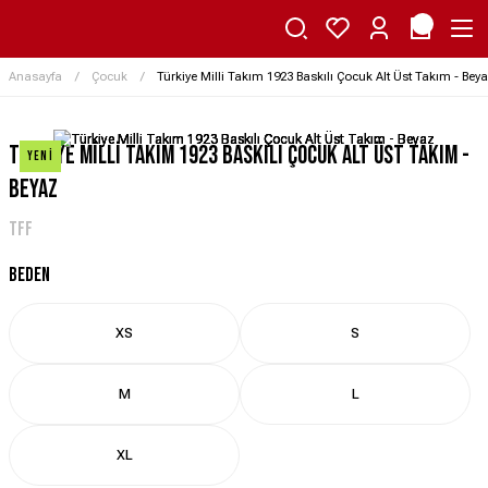
Anasayfa
Çocuk
Türkiye Milli Takım 1923 Baskılı Çocuk Alt Üst Takım - Bey
Türkiye Milli Takım 1923 Baskılı Çocuk Alt Üst Takım -
Yeni
Beyaz
TFF
BEDEN
XS
S
M
L
XL