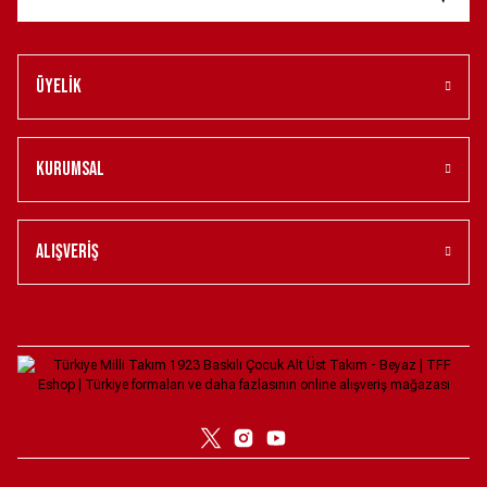
Türkiye Milli Takım 1923 Baskılı Çocuk Alt Üst Takım - Kırmızı XS
Yeni
1.499,00 ₺
Üyelik
TÜRKİYE İMZALI ÇOCUK TİŞÖRT – BORDO XXL
Kurumsal
1.500,00 ₺
TÜRKİYE İMZALI ANADOLU ÇİNİ ÇOCUK TİŞÖRT – MAVİ XXL
Alışveriş
1.500,00 ₺
GÜNLÜK GİYİM TÜRKİYE YAZILI BEYAZ ÇOCUK T-SHIRT XS
Yeni
999,90 ₺
Türkiye Milli Takım Armalı Polo Yaka Forma Çocuk - Kırmızı XS
PELUŞ TOP
Yeni