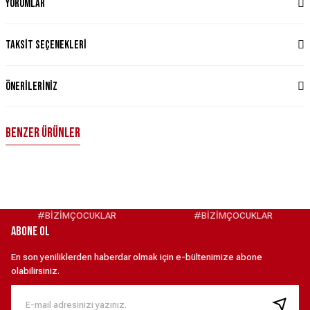
Yorumlar
Taksit Seçenekleri
Önerileriniz
Benzer Ürünler
POLO DÜZ TSHIRT ÇOCUK-Beyaz XXS
Yeni
2.199,00 ₺
#BİZİMÇOCUKLAR
#BİZİMÇOCUKLAR
ABONE OL
Türkiye Milli Takım Ay Yıldız Polo Forma - Beyaz XXS
NIKE ÇOCUK TÜRKİYE T-SHİRT XS
Yeni
En son yeniliklerden haberdar olmak için e-bültenimize abone
olabilirsiniz.
1.923,00 ₺
1.399,90 ₺