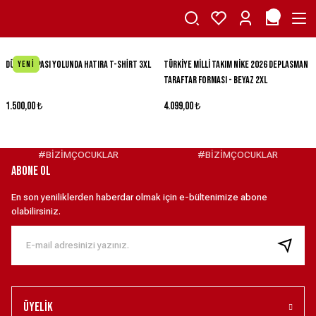
DÜNYA KUPASI YOLUNDA HATIRA T-SHİRT 3XL
Türkiye Milli Takım Nike 2026 Deplasman
Yeni
Taraftar Forması - Beyaz 2XL
1.500,00 ₺
4.099,00 ₺
#BİZİMÇOCUKLAR
#BİZİMÇOCUKLAR
ABONE OL
En son yeniliklerden haberdar olmak için e-bültenimize abone
olabilirsiniz.
Üyelik