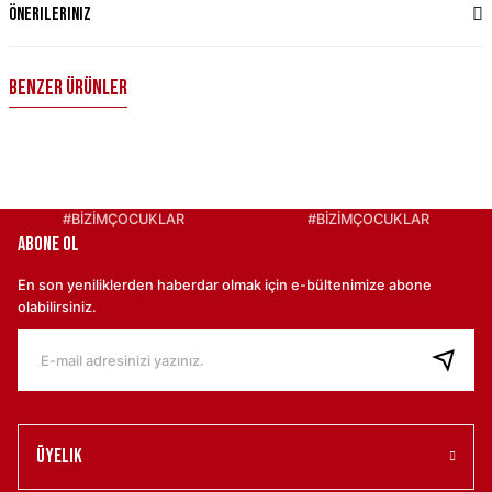
Önerileriniz
Benzer Ürünler
Turkey National Team Nike 2026 Home Supporter Jersey - Red XS
4.099,00 ₺
#BİZİMÇOCUKLAR
#BİZİMÇOCUKLAR
ABONE OL
Turkey National Team Nike 2026 Away Stadium Jersey - White XS
En son yeniliklerden haberdar olmak için e-bültenimize abone
olabilirsiniz.
6.099,00 ₺
Turkey National Team Nike Goalkeeper Match Jersey - Blue XS
5.499,00 ₺
Üyelik
MEN'S LONG SLEEVE STADIUM JERSEY RED XS